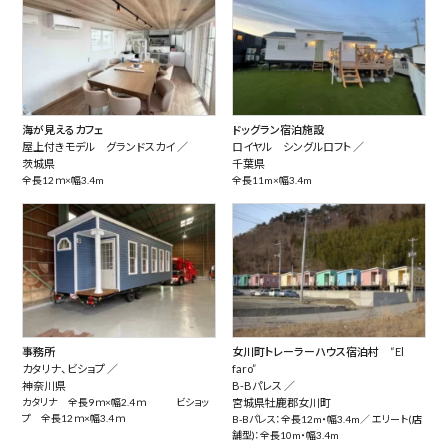
海が見えるカフェ
ドッグラン宿泊施設
屋上付きモデル グランドスカイ ／
ロイヤル シングルロフト ／
茨城県
千葉県
全長12ｍ×幅3.4m
全長11m×幅3.4m
事務所
女川町トレーラーハウス宿泊村 “El
カタリナ、ビショプ ／
faro”
神奈川県
B-Bパレス ／
カタリナ 全長9ｍ×幅2.4ｍ ビショッ
宮城県牡鹿郡女川町
プ 全長12ｍ×幅3.4ｍ
B-Bパレス：全長12m・幅3.4m／ エリート(店
舗型)：全長10m・幅3.4m