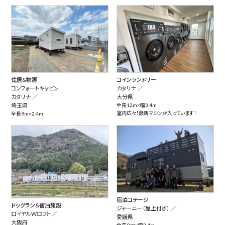
住居&物置
コインランドリー
コンフォートキャビン
カタリナ ／
カタリナ ／
大分県
埼玉県
全長12m×幅3.4m
室内広々！最新マシンが入っています！
全長9m×2.4m
宿泊コテージ
ドッグラン&宿泊施設
ジャーニー（屋上付き） ／
ロイヤルWロフト ／
愛媛県
大阪府