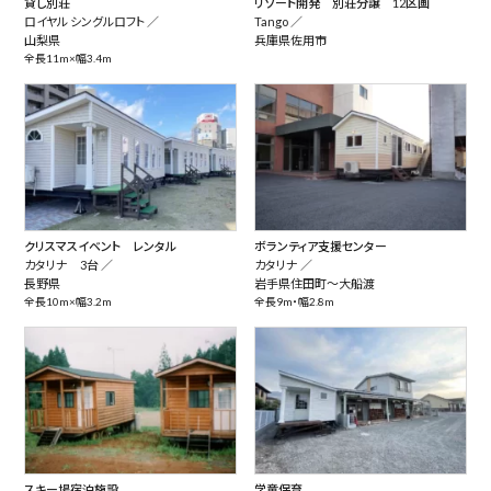
貸し別荘
リゾート開発 別荘分譲 12区画
ロイヤル シングルロフト ／
Tango ／
山梨県
兵庫県佐用市
全長11m×幅3.4m
クリスマスイベント レンタル
ボランティア支援センター
カタリナ 3台 ／
カタリナ ／
長野県
岩手県住田町～大船渡
全長10m×幅3.2m
全長9m・幅2.8m
スキー場宿泊施設
学童保育