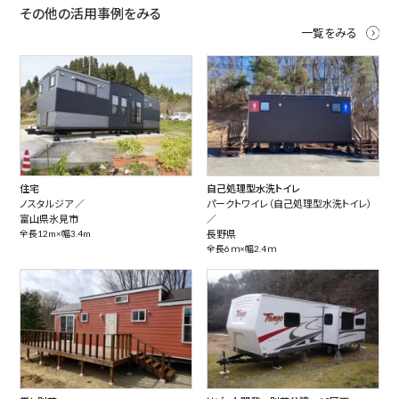
その他の活用事例をみる
一覧をみる
住宅
自己処理型水洗トイレ
ノスタルジア ／
パークトワイレ（自己処理型水洗トイレ）
富山県氷見市
／
全長12m×幅3.4m
長野県
全長6ｍ×幅2.4ｍ