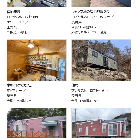
宿泊施設
キャンプ場の宿泊施設２台
ロイヤルWロフト10台
ロイヤルWロフト・カタリナ ／
エリート１台 ／
長野県
山梨県
全長11m×幅3.4m
外壁をガルバニウムに変更
全長11m×幅3.4m
本格ログでカフェ
住居
マイスター ／
プレミアム ロフト付き ／
埼玉県
長野県
全長11m×幅3.2m
全長11m×幅3.4m11