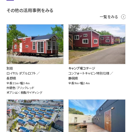
その他の活用事例をみる
一覧をみる
別荘
キャンプ場コテージ
ロイヤル ダブルロフト ／
コンフォートキャビン特別仕様 ／
長野県
静岡県
全長11m・幅3.4m
全長9m・幅2.4m
外壁色：ブリックレッド
オプション：樹脂サイディング