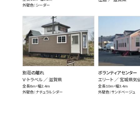
外壁色：シーダー
別荘の離れ
ボランティアセンター
V-トラベル ／
滋賀県
エリート ／
宮城県気
全長8m・幅2.4m
全長10m・幅3.4m
外壁色：ナチュラルシダー
外壁色：サンドベージュ