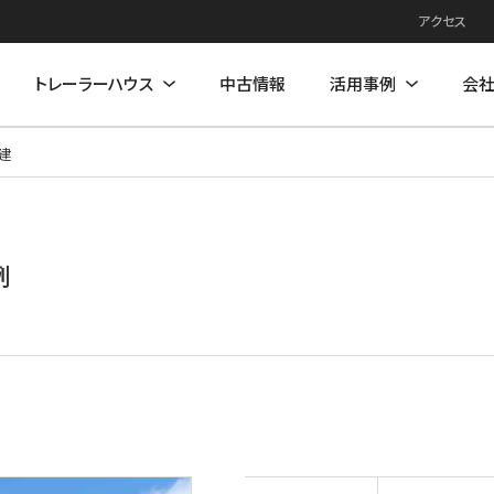
アクセス
トレーラーハウス
中古情報
活用事例
会
建
例
住居モデル
店舗活用事例
店舗モデル
例