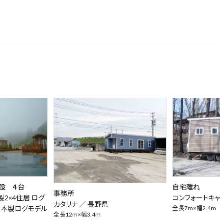
設 ４台
自宅離れ
事務所
製2×4住居 ログ
コンフォートキャ
カタリナ ／
長野県
日本製ログモデル
全長7m×幅2.4m
全長12m×幅3.4m