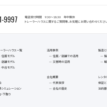
1-9997
電話受付時間 9:30～18:30 年中無休
トレーラーハウスに関するご質問等、お気軽にお問い合わせください
レーラーハウス一覧
活用事例
製造と
住居モデル
住居／店舗での活用
製
店舗モデル
災害時の活用
輸
中古モデル
会社概要
レンタ
泊
代表挨拶
保証と
積シミュレーション
会社の歴史
法的基
古・下取り