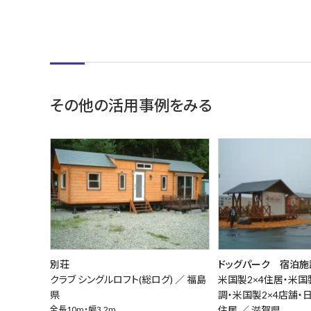
その他の活用事例をみる
別荘
ドッグパーク 宿泊施
クラブ シングルロフト(総ログ) ／
福島
米国製2×4住居・米国
県
調・米国製2×4店舗・
全長10m・幅3.2m
住居 ／
滋賀県