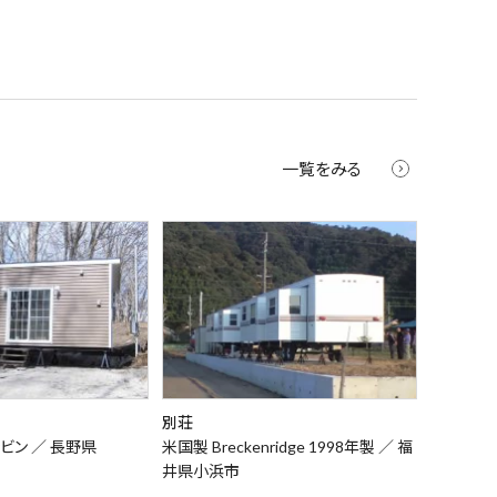
一覧をみる
別荘
ビン ／
長野県
米国製 Breckenridge 1998年製 ／
福
井県小浜市