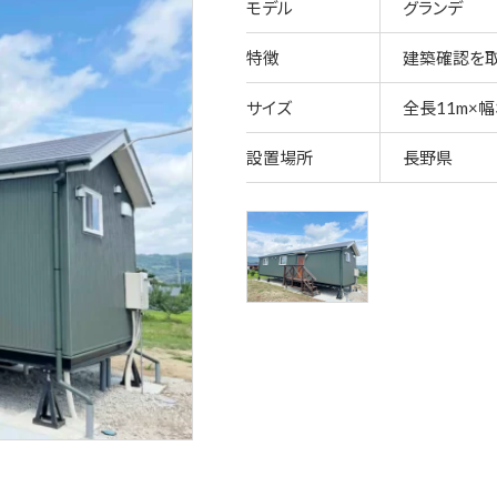
モデル
グランデ
特徴
建築確認を取
サイズ
全長11m×幅3
設置場所
長野県