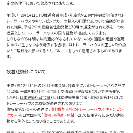
定の条件下において普及されております。
平成8年2月14日OTO推進会議平成7年度第9回専門会議が開催されト
レーラーハウスやキャンピングカーの輸入の円滑化について協議がなさ
れた結果、平成9年の
建設省住指発第170号の通達
がされた事を一つの
進展として、トレーラーハウスの国内普及が増加しております。
しかしながら詳細な法的適応がなされていないため、通達の趣旨や運用
に誤りが生じないよう関係する皆様にはトレーラーハウスの正しい取り扱
いとご理解をお願いすると共にルールをもって活用されるものでありま
す。
設置（接続）について
平成7年12月14日のOTO推進会議、各省庁によるトレーラーハウス見学
会以降、平成9年3月31日に国土交通省(旧建設省)において住指発第
170号、
日本建築行政会議
（旧日本建築主事会議）法第2条第1号として
トレーラーハウスの取扱が通達されております。
住指発第170号の通達は、
住む機能を持つトレーラーハウス(キャンピン
グカー)
を日本国内で「
住宅・事務所・店舗
」として使用するにあたり建築
物から例外として取り扱うことであります。