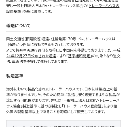
設置につきましては、平成9年通達の
建設省住指発第170号の通達
を遵
守し一般社団法人日本RV・トレーラーハウス協会の「
トレーラーハウスの
設置基準
」を基に設置します。
輸送について
国土交通省(旧建設省)通達、住指発第170号では、トレーラーハウスは
「随時かつ任意に移動できるもの」としております。
よって特殊車両通行許可を取得し日本国内を移動しておりますまた、
平成
24年12月27日公布された通達
により「
基準緩和認定
」の対象となり道交
法、車両法を遵守して運行しております。
製造基準
海外において製品化されたトレーラーハウスです、日本には製造上の基
準がありませんでした、そのため簡単に製造し安く販売するような製品が
流出する可能性があります、弊社は「一般社団法人日本RV・トレーラーハ
ウス協会」製造基準に基づき製造し「
トレーラーハウス登録証
」により諸
外国の製造基準以上であることを明確にして販売しております。