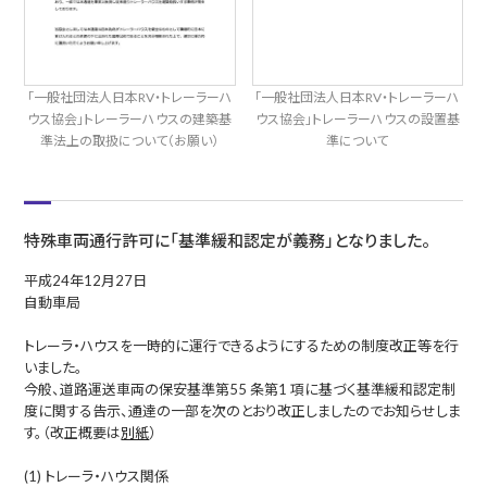
「一般社団法人日本RV・トレーラーハ
「一般社団法人日本RV・トレーラーハ
ウス協会」トレーラーハウスの建築基
ウス協会」トレーラーハウスの設置基
準法上の取扱について（お願い）
準について
特殊車両通行許可に「基準緩和認定が義務」となりました。
平成24年12月27日
自動車局
トレーラ・ハウスを一時的に運行できるようにするための制度改正等を行
いました。
今般、道路運送車両の保安基準第55 条第1 項に基づく基準緩和認定制
度に関する告示、通達の一部を次のとおり改正しましたのでお知らせしま
す。（改正概要は
別紙
）
(1) トレーラ・ハウス関係