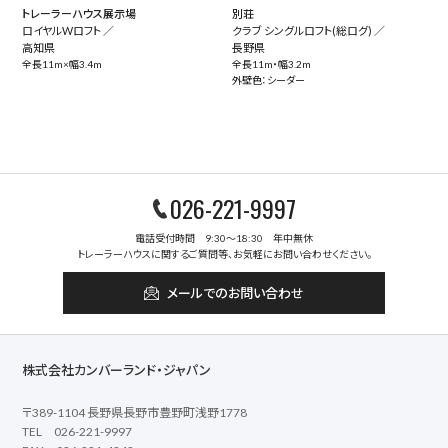
トレーラーハウス展示場
別荘
ロイヤルWロフト ／
クラブ シングルロフト(総ログ) ／
高知県
長野県
全長11m×幅3.4m
全長11m・幅3.2m
外壁色：シーダー
026-221-9997
電話受付時間 9:30～18:30 年中無休
トレーラーハウスに関するご質問等、お気軽にお問い合わせください。
メールでのお問い合わせ
株式会社カンバーランド・ジャパン
〒389-1104 長野県長野市豊野町浅野1778
TEL 026-221-9997