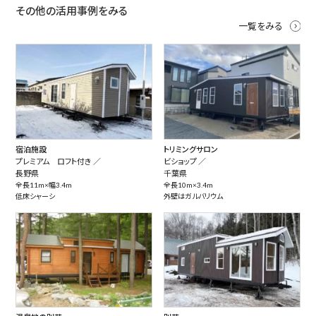
その他の活用事例をみる
一覧をみる
宿泊施設
トリミングサロン
プレミアム ロフト付き ／
ビショップ ／
長野県
千葉県
全長11m×幅3.4m
全長10m×3.4m
低床シャーシ
外壁はガルバリウム