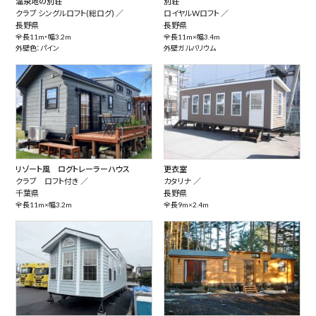
温泉地の別荘
別荘
クラブ シングルロフト(総ログ) ／
ロイヤルWロフト ／
長野県
長野県
全長11m・幅3.2m
全長11m×幅3.4m
外壁色：パイン
外壁ガルバリウム
リゾート風 ログトレーラーハウス
更衣室
クラブ ロフト付き ／
カタリナ ／
千葉県
長野県
全長11m×幅3.2m
全長9m×2.4m