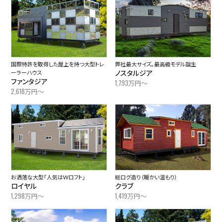
国際特許を取得した屋上を持つ大型トレ
弊社最大サイズ。最高級モデル誕生
ノスタルジア
ーラーハウス
ファンタジア
1,793
万円～
2,618
万円～
お洒落な大型「人気はWロフト」
総ログ造り（暖かい温もり）
ロイヤル
クラブ
1,298
1,419
万円～
万円～