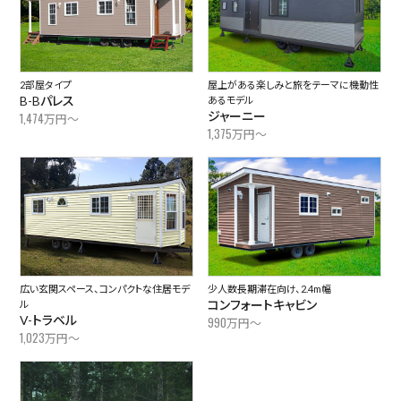
2部屋タイプ
屋上がある楽しみと旅をテーマに機動性
B-Bパレス
あるモデル
ジャーニー
1,474
万円～
1,375
万円～
広い玄関スペース、コンパクトな住居モデ
少人数長期滞在向け、2.4m幅
コンフォートキャビン
ル
V-トラベル
990
万円～
1,023
万円～