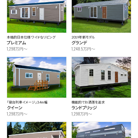
本格的日本仕様 ワイドなリビング
2019年新モデル
プレミアム
グランデ
1,298
1,248.5
万円～
万円～
「寝台列車イメージ」3.4m幅
機能的でお洒落を追求
クイーン
ランドブリッジ
1,298
1,298
万円～
万円～