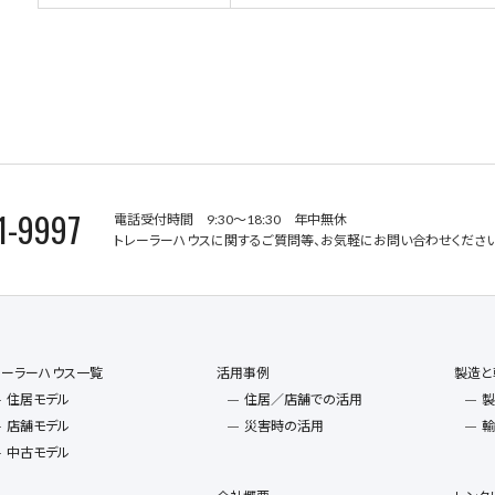
1-9997
電話受付時間 9:30～18:30 年中無休
トレーラーハウスに関するご質問等、お気軽にお問い合わせください
レーラーハウス一覧
活用事例
製造と
住居モデル
住居／店舗での活用
製
店舗モデル
災害時の活用
輸
中古モデル