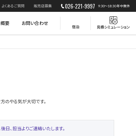
026-221-9997
よくあるご質問
販売店募集
9:30～18:30 年中無休
社概要
お問い合わせ
宿泊
見積シミュレーション
災害時の活用
貴方のやる気が大切です。
い。後日、担当よりご連絡いたします。