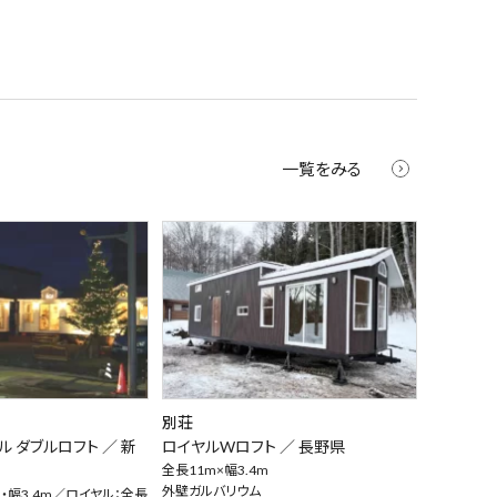
一覧をみる
別荘
ル ダブルロフト ／
新
ロイヤルWロフト ／
長野県
全長11m×幅3.4m
外壁ガルバリウム
・幅3.4m／ロイヤル：全長