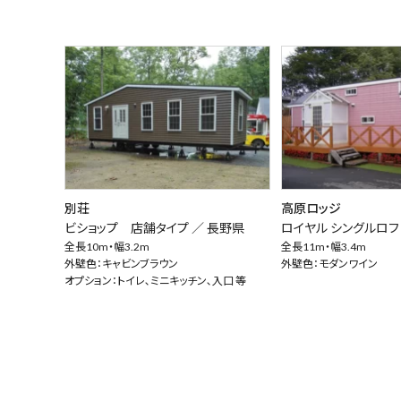
別荘
高原ロッジ
ビショップ 店舗タイプ ／
長野県
ロイヤル シングルロフ
全長10m・幅3.2m
全長11m・幅3.4m
外壁色：キャビンブラウン
外壁色：モダンワイン
オプション：トイレ､ミニキッチン､入口 等