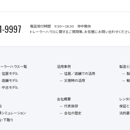
1-9997
電話受付時間 9:30～18:30 年中無休
トレーラーハウスに関するご質問等、お気軽にお問い合わせください
レーラーハウス一覧
活用事例
製造と
住居モデル
住居／店舗での活用
製
店舗モデル
災害時の活用
輸
中古モデル
会社概要
レンタ
泊
代表挨拶
保証と
積シミュレーション
会社の歴史
法的基
古・下取り