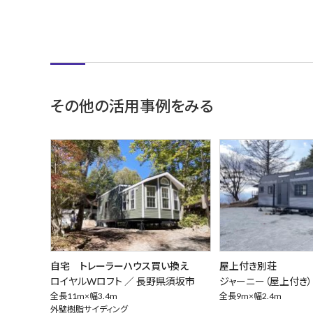
その他の活用事例をみる
自宅 トレーラーハウス買い換え
屋上付き別荘
ロイヤルWロフト ／
長野県須坂市
ジャーニー（屋上付き）
全長11m×幅3.4m
全長9m×幅2.4m
外壁樹脂サイディング