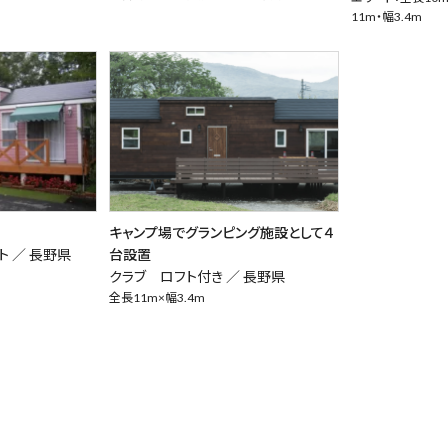
11m・幅3.4m
キャンプ場でグランピング施設として４
ト ／
長野県
台設置
クラブ ロフト付き ／
長野県
全長11m×幅3.4m