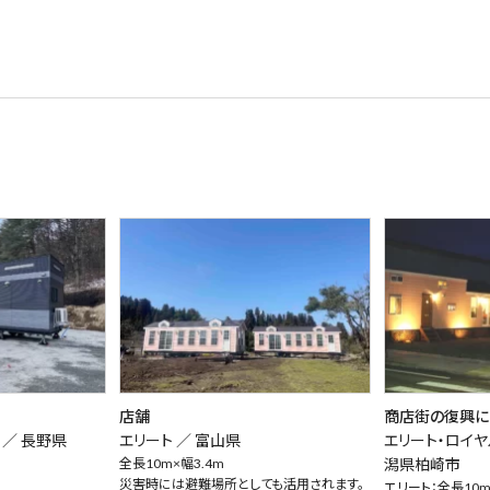
店舗
商店街の復興に
 ／
長野県
エリート ／
富山県
エリート・ロイヤ
全長10m×幅3.4m
潟県柏崎市
災害時には避難場所としても活用されます。
エリート：全長10m