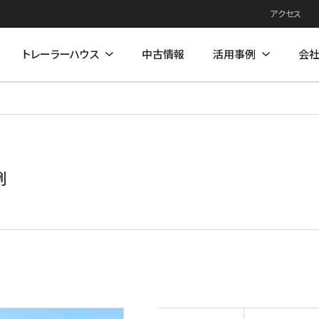
アクセス
トレーラーハウス
中古情報
活用事例
会
例
住居モデル
店舗活用事例
店舗モデル
例