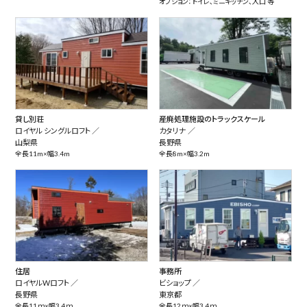
オプション：トイレ､ミニキッチン､入口 等
貸し別荘
産廃処理施設のトラックスケール
ロイヤル シングルロフト ／
カタリナ ／
山梨県
長野県
全長11m×幅3.4m
全長8m×幅3.2m
住居
事務所
ロイヤルWロフト ／
ビショップ ／
長野県
東京都
全長11ｍ×幅3.4ｍ
全長12ｍ×幅3.4ｍ