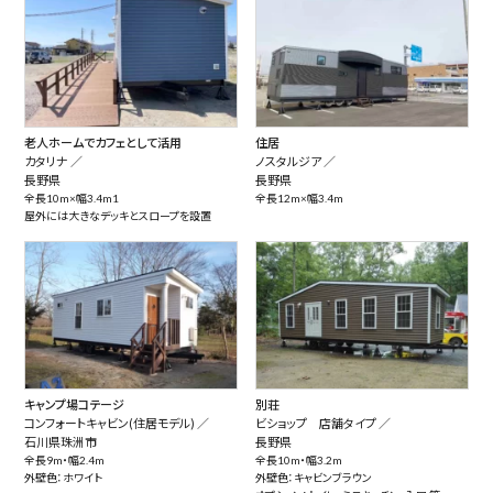
老人ホームでカフェとして活用
住居
カタリナ ／
ノスタルジア ／
長野県
長野県
全長10m×幅3.4m1
全長12m×幅3.4m
屋外には大きなデッキとスロープを設置
キャンプ場コテージ
別荘
コンフォートキャビン(住居モデル) ／
ビショップ 店舗タイプ ／
石川県珠洲市
長野県
全長9m・幅2.4m
全長10m・幅3.2m
外壁色：ホワイト
外壁色：キャビンブラウン