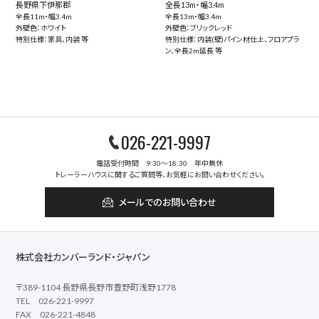
長野県下伊那郡
全長13m・幅3.4m
全長11m・幅3.4m
全長13m・幅3.4m
外壁色：ホワイト
外壁色：ブリックレッド
特別仕様：家具、内装 等
特別仕様：内装(壁)パイン材仕上、フロアプラ
ン、全長2m延長 等
026-221-9997
電話受付時間 9:30～18:30 年中無休
トレーラーハウスに関するご質問等、お気軽にお問い合わせください。
メールでのお問い合わせ
株式会社カンバーランド・ジャパン
〒389-1104 長野県長野市豊野町浅野1778
TEL 026-221-9997
FAX 026-221-4848