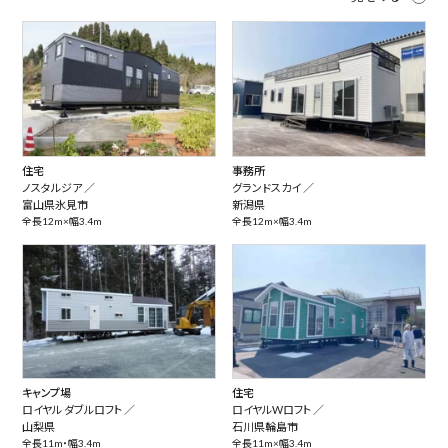
住宅
事務所
ノスタルジア ／
グランドスカイ ／
富山県氷見市
新潟県
全長12m×幅3.4m
全長12m×幅3.4m
キャンプ場
住宅
ロイヤル ダブルロフト ／
ロイヤルWロフト ／
山梨県
石川県輪島市
全長11m・幅3.4m
全長11m×幅3.4m