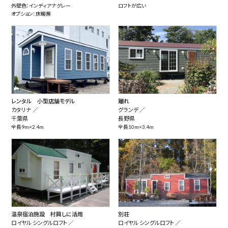
外壁色：インディアナグレー
ロフトが広い
オプション：床暖房
レンタル 小型店舗モデル
離れ
カタリナ ／
グランデ ／
千葉県
長野県
全長9m×2.4m
全長10m×3.4m
温泉宿泊施設 村興しに活用
別荘
ロイヤル シングルロフト ／
ロイヤル シングルロフト ／