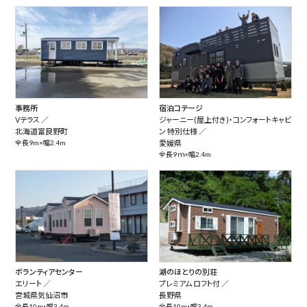
事務所
宿泊コテージ
Vテラス ／
ジャーニー(屋上付き)・コンフォートキャビ
北海道富良野町
ン 特別仕様 ／
全長9m×幅2.4m
愛媛県
全長9ｍ×幅2.4m
ボランティアセンター
湖のほとりの別荘
エリート ／
プレミアム ロフト付 ／
宮城県気仙沼市
長野県
全長10m・幅3.4m
全長10m・幅3.4m