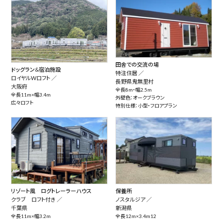
田舎での交流の場
ドッグラン&宿泊施設
特注住居 ／
ロイヤルWロフト ／
長野県鬼無里村
大阪府
全長8m・幅2.5m
全長11m×幅3.4m
外壁色：オークブラウン
広々ロフト
特別仕様：小型・フロアプラン
リゾート風 ログトレーラーハウス
保養所
クラブ ロフト付き ／
ノスタルジア ／
千葉県
新潟県
全長11m×幅3.2m
全長12m×3.4m12