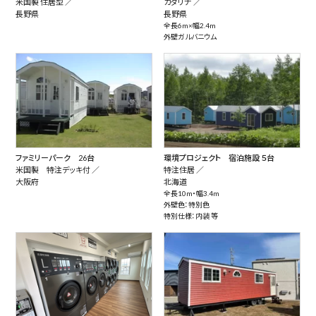
米国製 住居型 ／
カタリナ ／
長野県
長野県
全長6m×幅2.4m
外壁ガルバニウム
ファミリーパーク 26台
環境プロジェクト 宿泊施設 ５台
米国製 特注デッキ付 ／
特注住居 ／
大阪府
北海道
全長10m・幅3.4m
外壁色：特別色
特別仕様：内装 等