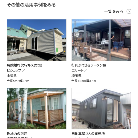
その他の活用事例をみる
一覧をみる
病院離れ（ウィルス対策）
行列ができるラーメン屋
ビショップ ／
エリート ／
山梨県
埼玉県
全長6m×幅2.4m
全長12m×幅3.4m
牧場内の別荘
自動車屋さんの事務所