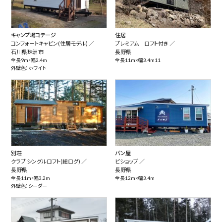
キャンプ場コテージ
住居
コンフォートキャビン(住居モデル) ／
プレミアム ロフト付き ／
石川県珠洲市
長野県
全長9m・幅2.4m
全長11m×幅3.4m11
外壁色：ホワイト
別荘
パン屋
クラブ シングルロフト(総ログ) ／
ビショップ ／
長野県
長野県
全長11m・幅3.2m
全長12m×幅3.4m
外壁色：シーダー