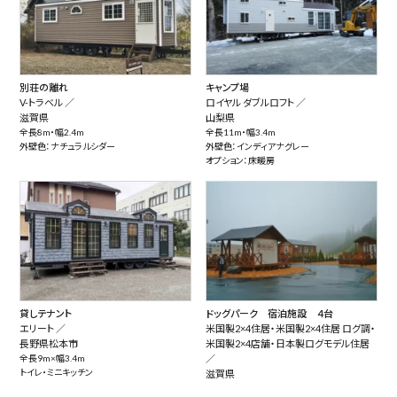
別荘の離れ
キャンプ場
V-トラベル ／
ロイヤル ダブルロフト ／
滋賀県
山梨県
全長8m・幅2.4m
全長11m・幅3.4m
外壁色：ナチュラルシダー
外壁色：インディアナグレー
オプション：床暖房
貸しテナント
ドッグパーク 宿泊施設 ４台
エリート ／
米国製2×4住居・米国製2×4住居 ログ調・
長野県松本市
米国製2×4店舗・日本製ログモデル住居
全長9m×幅3.4m
／
トイレ・ミニキッチン
滋賀県