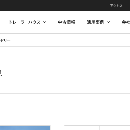
アクセス
トレーラーハウス
中古情報
活用事例
会
ンドリー
例
住居モデル
店舗活用事例
店舗モデル
例