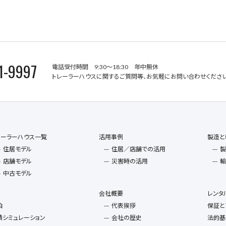
1-9997
電話受付時間 9:30～18:30 年中無休
トレーラーハウスに関するご質問等、お気軽にお問い合わせください
レーラーハウス一覧
活用事例
製造と
住居モデル
住居／店舗での活用
製
店舗モデル
災害時の活用
輸
中古モデル
会社概要
レンタ
泊
代表挨拶
保証と
積シミュレーション
会社の歴史
法的基