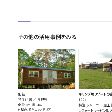
その他の活用事例をみる
別荘
キャンプ場リゾートの
特注住居 ／
長野県
12台
全長10m・幅3.4m
特注 ジャーニー(屋上
外壁色：特別エクステリア
ンフォートキャビン型 