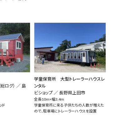
学童保育所 大型トレーラーハウスレ
（総ログ） ／
島
ンタル
ビショップ ／
長野県上田市
全長10m×幅3.4m
ッド
学童保育所に来る子供たちの人数が増えた
ので、駐車場にトレーラーハウスを設置