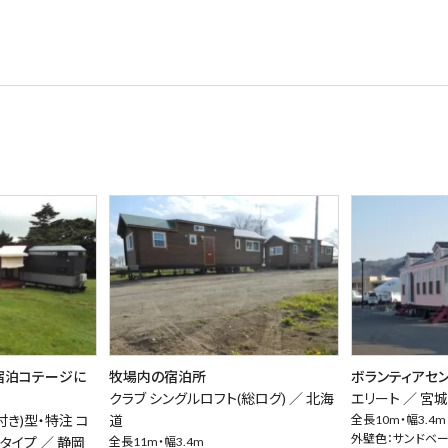
宿泊コテージに
牧場内の宿泊所
ボランティアセ
クラブ シングルロフト(総ログ) ／
北海
エリート ／
宮
付き)型・特注 コ
道
全長10m・幅3.4m
外壁色：サンドベ
2タイプ ／
静岡
全長11m・幅3.4m