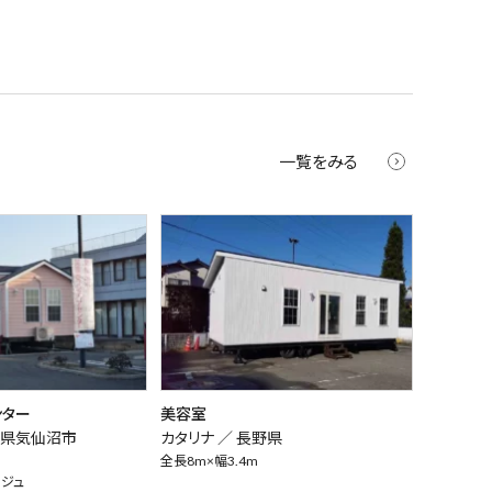
一覧をみる
ンター
美容室
城県気仙沼市
カタリナ ／
長野県
全長8m×幅3.4m
ージュ