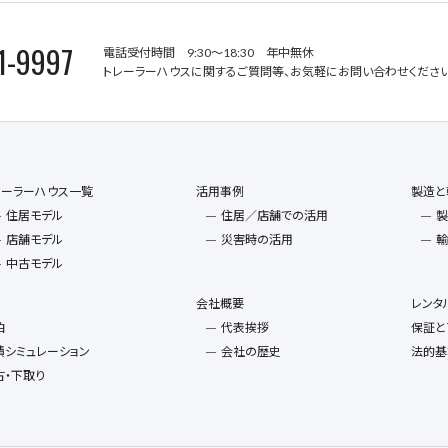
1-9997
電話受付時間 9:30～18:30 年中無休
トレーラーハウスに関するご質問等、お気軽にお問い合わせください
レーラーハウス一覧
活用事例
製造と
住居モデル
住居／店舗での活用
製
店舗モデル
災害時の活用
輸
中古モデル
会社概要
レンタ
泊
代表挨拶
保証と
積シミュレーション
会社の歴史
法的基
古・下取り