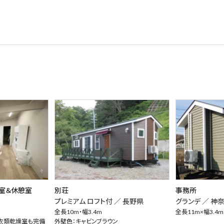
室＆休憩室
別荘
事務所
プレミアム ロフト付 ／
長野県
グランデ ／
神
全長10m・幅3.4m
全長11m×幅3.4m
衣類乾燥室も完備
外壁色：キャビンブラウン