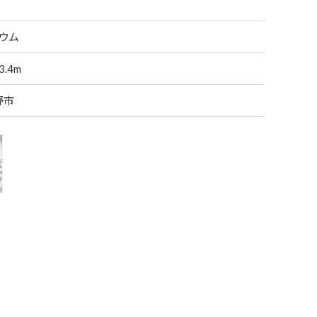
リウム
.4m
野市