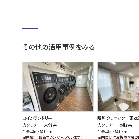
その他の活用事例をみる
コインランドリー
眼科クリニック 更衣
カタリナ ／
大分県
カタリナ ／
長野県
全長12m×幅3.4m
全長12m×幅3.4m
室内広々！最新マシンが入っています！
室内には洗濯機置き場と