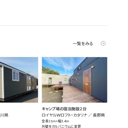
一覧をみる
キャンプ場の宿泊施設２台
奈川県
ロイヤルWロフト・カタリナ ／
長野県
全長11m×幅3.4m
外壁をガルバニウムに変更