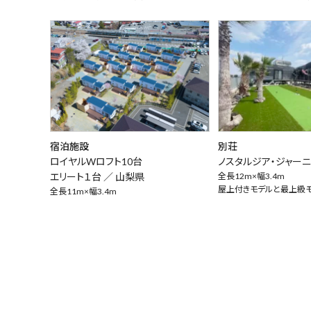
宿泊施設
別荘
ロイヤルWロフト10台
ノスタルジア・ジャーニ
エリート１台 ／
山梨県
全長12m×幅3.4m
屋上付きモデルと最上級
全長11m×幅3.4m