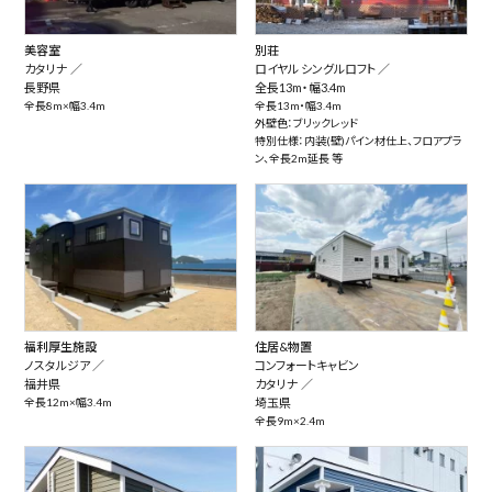
美容室
別荘
カタリナ ／
ロイヤル シングルロフト ／
長野県
全長13m・幅3.4m
全長8m×幅3.4m
全長13m・幅3.4m
外壁色：ブリックレッド
特別仕様：内装(壁)パイン材仕上、フロアプラ
ン、全長2m延長 等
福利厚生施設
住居&物置
ノスタルジア ／
コンフォートキャビン
福井県
カタリナ ／
全長12m×幅3.4m
埼玉県
全長9m×2.4m