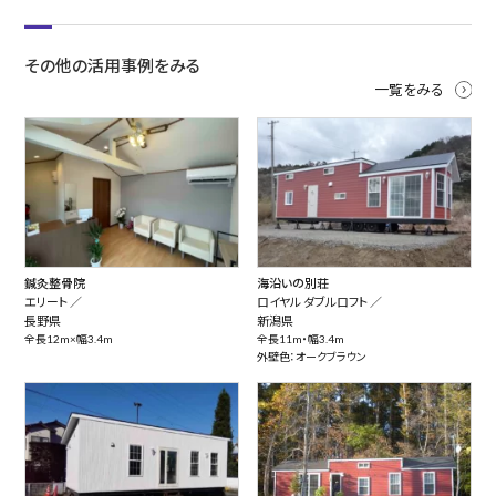
その他の活用事例をみる
一覧をみる
鍼灸整骨院
海沿いの別荘
エリート ／
ロイヤル ダブルロフト ／
長野県
新潟県
全長12m×幅3.4m
全長11m・幅3.4m
外壁色：オークブラウン