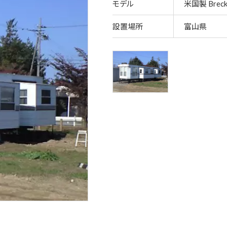
モデル
米国製 Breck
設置場所
富山県