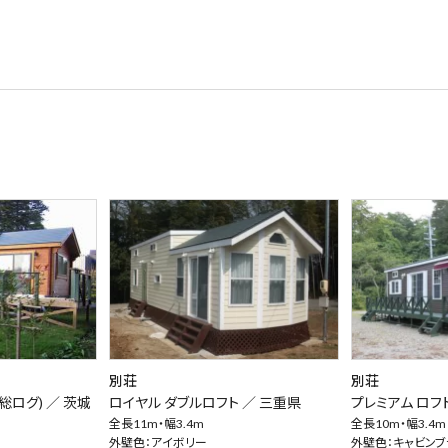
別荘
別荘
総ログ) ／
茨城
ロイヤル ダブルロフト ／
三重県
プレミアム ロフ
全長11m・幅3.4m
全長10m・幅3.4m
外壁色：アイボリー
外壁色：キャビンブ