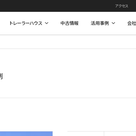
アクセス
トレーラーハウス
中古情報
活用事例
会
例
住居モデル
店舗活用事例
店舗モデル
例