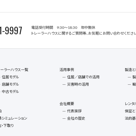
1-9997
電話受付時間 9:30～18:30 年中無休
トレーラーハウスに関するご質問等、お気軽にお問い合わせください
レーラーハウス一覧
活用事例
製造と
住居モデル
住居／店舗での活用
製
店舗モデル
災害時の活用
輸
中古モデル
会社概要
レンタ
泊
代表挨拶
保証と
積シミュレーション
会社の歴史
法的基
古・下取り