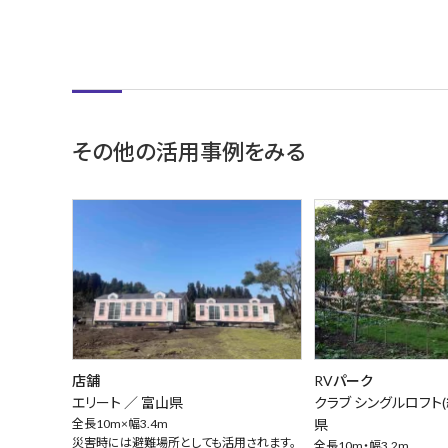
その他の活用事例をみる
店舗
RVパーク
エリート ／
富山県
クラブ シングルロフト(
全長10m×幅3.4m
県
災害時には避難場所としても活用されます。
全長10m・幅3.2m