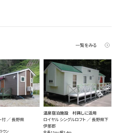
一覧をみる
温泉宿泊施設 村興しに活用
ト付 ／
長野県
ロイヤル シングルロフト ／
長野県下
伊那郡
ラウン
全長11m・幅3.4m