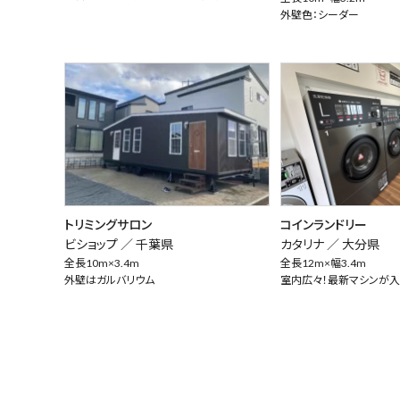
外壁色：シーダー
トリミングサロン
コインランドリー
ビショップ ／
千葉県
カタリナ ／
大分県
全長10m×3.4m
全長12m×幅3.4m
外壁はガルバリウム
室内広々！最新マシンが入