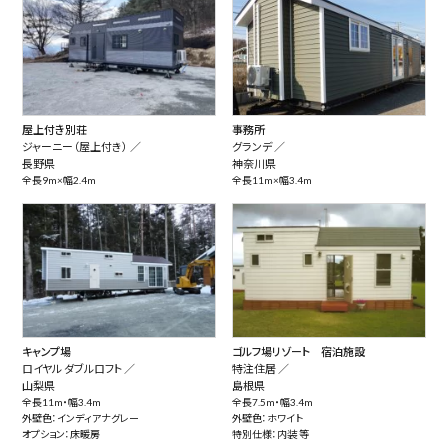
屋上付き別荘
事務所
ジャーニー（屋上付き） ／
グランデ ／
長野県
神奈川県
全長9m×幅2.4m
全長11m×幅3.4m
キャンプ場
ゴルフ場リゾート 宿泊施設
ロイヤル ダブルロフト ／
特注住居 ／
山梨県
島根県
全長11m・幅3.4m
全長7.5m・幅3.4m
外壁色：インディアナグレー
外壁色：ホワイト
オプション：床暖房
特別仕様：内装 等