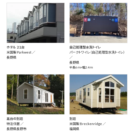
ホテル ２１台
自己処理型水洗トイレ
米国製 Parkwest ／
パークトワイレ（自己処理型水洗トイレ）
長野県
／
長野県
全長6ｍ×幅2.4ｍ
高台の別荘
別荘
特注住居 ／
米国製 Breckenridge ／
長野県長野市
福岡県