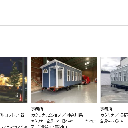
事務所
事務所
ブルロフト ／
新
カタリナ、ビショプ ／
神奈川県
カタリナ ／
長
カタリナ 全長9ｍ×幅2.4ｍ ビショッ
全長9m×幅2.4m
プ 全長12ｍ×幅3.4ｍ
.4m／ロイヤル：全長