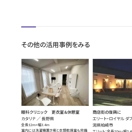
その他の活用事例をみる
眼科クリニック 更衣室＆休憩室
商店街の復興に
カタリナ ／
長野県
エリート・ロイヤル ダ
全長12m×幅3.4m
潟県柏崎市
室内には洗濯機置き場と衣類乾燥室も完備
エリート：全長10m・幅3