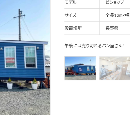
モデル
ビショップ
サイズ
全長12m×幅3
設置場所
長野県
午後には売り切れるパン屋さん！