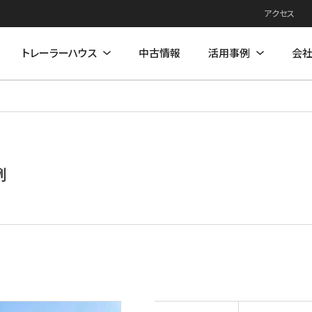
アクセス
トレーラーハウス
中古情報
活用事例
会
例
住居モデル
店舗活用事例
店舗モデル
例