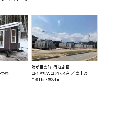
海が目の前！宿泊施設
長野県
ロイヤルWロフト×4台 ／
富山県
全長11m×幅3.4m