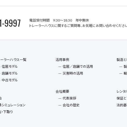
1-9997
電話受付時間 9:30～18:30 年中無休
トレーラーハウスに関するご質問等、お気軽にお問い合わせください
レーラーハウス一覧
活用事例
製造と
住居モデル
住居／店舗での活用
製
店舗モデル
災害時の活用
輸
中古モデル
会社概要
レンタ
泊
代表挨拶
保証と
積シミュレーション
会社の歴史
法的基
古・下取り