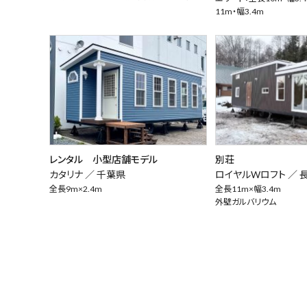
11m・幅3.4m
レンタル 小型店舗モデル
別荘
カタリナ ／
千葉県
ロイヤルWロフト ／
全長9m×2.4m
全長11m×幅3.4m
外壁ガルバリウム