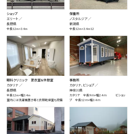
ショップ
保養所
エリート ／
ノスタルジア ／
長野県
新潟県
全長12m×3.4m
全長12m×3.4m12
眼科クリニック 更衣室＆休憩室
事務所
カタリナ ／
カタリナ、ビショプ ／
長野県
神奈川県
全長12m×幅3.4m
カタリナ 全長9ｍ×幅2.4ｍ ビショッ
室内には洗濯機置き場と衣類乾燥室も完備
プ 全長12ｍ×幅3.4ｍ