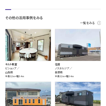
その他の活用事例をみる
一覧をみる
キルト教室
住居
ビショップ ／
ノスタルジア ／
山梨県
長野県
全長12m×幅3.4m
全長12m×幅3.4m