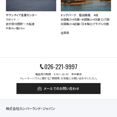
ボランティア支援センター
ドッグパーク 宿泊施設 ４台
カタリナ ／
米国製2×4住居・米国製2×4住居 ログ調・
岩手県住田町～大船渡
米国製2×4店舗・日本製ログモデル住居
全長9m・幅2.8m
／
滋賀県
026-221-9997
電話受付時間 9:30～18:30 年中無休
トレーラーハウスに関するご質問等、お気軽にお問い合わせください。
メールでのお問い合わせ
株式会社カンバーランド・ジャパン