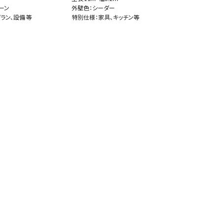
ーン
外壁色：シーダー
ラン、設備 等
特別仕様：家具、キッチン等