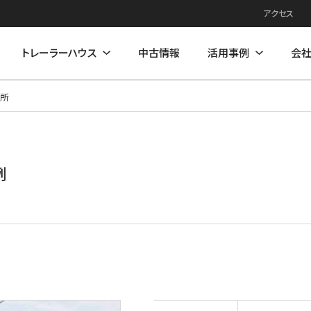
アクセス
トレーラーハウス
中古情報
活用事例
会
務所
例
住居モデル
店舗活用事例
店舗モデル
例