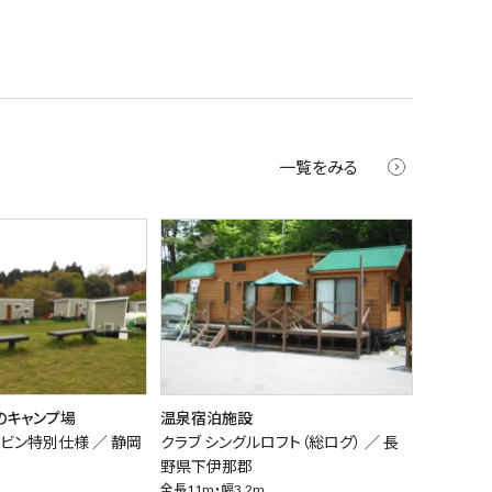
一覧をみる
のキャンプ場
温泉宿泊施設
ャビン特別仕様 ／
静岡
クラブ シングルロフト（総ログ） ／
長
野県下伊那郡
全長11m・幅3.2m