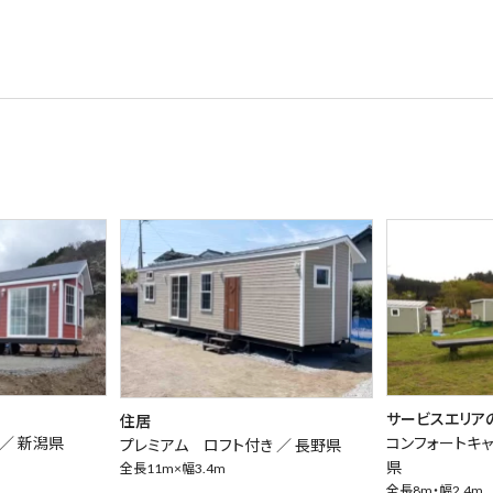
サービスエリア
住居
 ／
新潟県
コンフォートキ
プレミアム ロフト付き ／
長野県
県
全長11m×幅3.4m
全長8m・幅2.4m