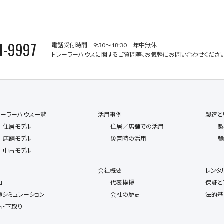
1-9997
電話受付時間 9:30～18:30 年中無休
トレーラーハウスに関するご質問等、お気軽にお問い合わせください
レーラーハウス一覧
活用事例
製造と
住居モデル
住居／店舗での活用
製
店舗モデル
災害時の活用
輸
中古モデル
会社概要
レンタ
泊
代表挨拶
保証と
積シミュレーション
会社の歴史
法的基
古・下取り