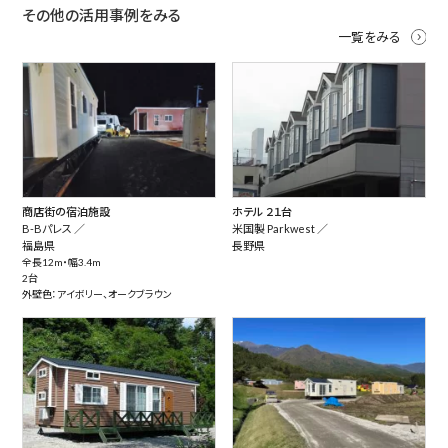
その他の活用事例をみる
一覧をみる
商店街の宿泊施設
ホテル ２１台
B-Bパレス ／
米国製 Parkwest ／
福島県
長野県
全長12m・幅3.4m
2台
外壁色：アイボリー、オークブラウン