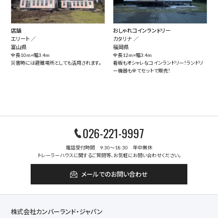
店舗
おしゃれコインランドリー
エリート ／
カタリナ ／
富山県
福岡県
全長10m×幅3.4m
全長12m×幅3.4m
災害時には避難場所としても活用されます。
看板もオシャレなコインランドリー！ランドリ
ー機器も全てセットで販売！
026-221-9997
電話受付時間 9:30～18:30 年中無休
トレーラーハウスに関するご質問等、お気軽にお問い合わせください。
メールでのお問い合わせ
株式会社カンバーランド・ジャパン