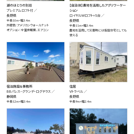
湖のほとりの別荘
【自治体】農地を活用したアグリワーケー
プレミアム ロフト付 ／
ション
長野県
ロイヤルWロフト×５台 ／
全長10m・幅3.4m
長野県
外壁色：アメリカンウォールナット
全長11m×幅3.4m
オプション：全室床暖房、エアコン
農地を活用して災害時には仮設住宅としても
使える
宿泊施設＆事務所
住居
BBパレス・グランデ・ログテラス ／
Vトラベル ／
静岡県
長野県
全長12m×幅3.4m
全長9m×幅2.4m