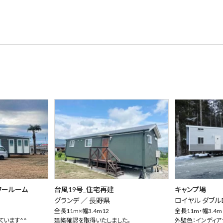
ワールーム
台風19号_住宅再建
キャンプ場
グランデ ／
長野県
ロイヤル ダブル
全長11m×幅3.4m12
全長11m・幅3.4m
ています^^
建築確認を取得いたしました。
外壁色：インディア