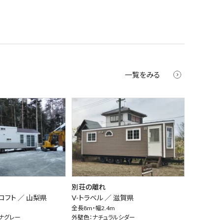
一覧をみる
別荘の離れ
ロフト ／
山梨県
V-トラベル ／
滋賀県
全長8m・幅2.4m
ナグレー
外壁色：ナチュラルシダー