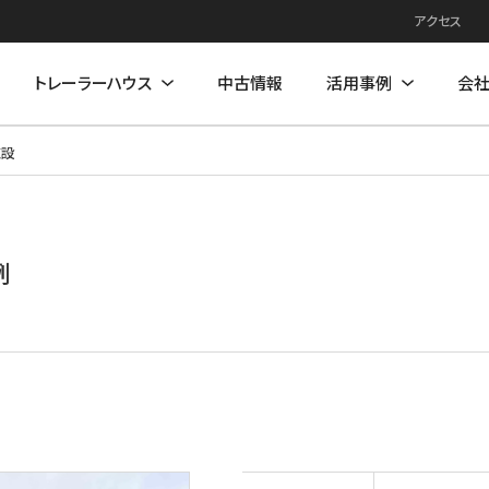
アクセス
トレーラーハウス
中古情報
活用事例
会
施設
例
住居モデル
店舗活用事例
店舗モデル
例