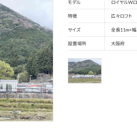
モデル
ロイヤルWロ
特徴
広々ロフト
サイズ
全長11m×幅3
設置場所
大阪府