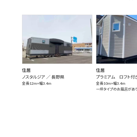
住居
住居
ノスタルジア ／
長野県
プラミアム ロフト付
全長12m×幅3.4m
全長10m×幅3.4m
一坪タイプのお風呂があり