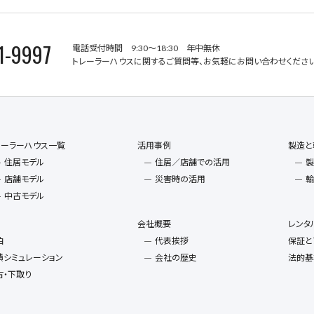
1-9997
電話受付時間 9:30～18:30 年中無休
トレーラーハウスに関するご質問等、お気軽にお問い合わせください
レーラーハウス一覧
活用事例
製造と
住居モデル
住居／店舗での活用
製
店舗モデル
災害時の活用
輸
中古モデル
会社概要
レンタ
泊
代表挨拶
保証と
積シミュレーション
会社の歴史
法的基
古・下取り