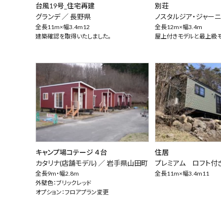
台風19号_住宅再建
別荘
グランデ ／
長野県
ノスタルジア・ジャーニ
全長11m×幅3.4m12
全長12m×幅3.4m
建築確認を取得いたしました。
屋上付きモデルと最上級
キャンプ場コテージ ４台
住居
カタリナ(店舗モデル) ／
岩手県山田町
プレミアム ロフト付
全長9m・幅2.8m
全長11m×幅3.4m11
外壁色：ブリックレッド
オプション：フロアプラン変更