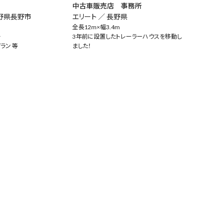
中古車販売店 事務所
野県長野市
エリート ／
長野県
全長12m×幅3.4m
ー
3年前に設置したトレーラーハウスを移動し
ラン 等
ました！