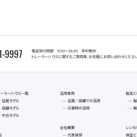
1-9997
電話受付時間 9:30～18:30 年中無休
トレーラーハウスに関するご質問等、お気軽にお問い合わせください
レーラーハウス一覧
活用事例
製造と
住居モデル
住居／店舗での活用
製
店舗モデル
災害時の活用
輸
中古モデル
会社概要
レンタ
泊
代表挨拶
保証と