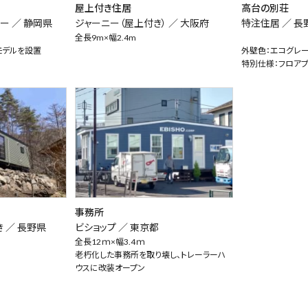
屋上付き住居
高台の別荘
ー ／
静岡県
ジャーニー（屋上付き） ／
大阪府
特注住居 ／
長
全長9m×幅2.4m
モデルを設置
外壁色：エコグレ
特別仕様：フロアプ
事務所
き ／
長野県
ビショップ ／
東京都
全長12ｍ×幅3.4ｍ
老朽化した事務所を取り壊し、トレーラーハ
ウスに改装オープン