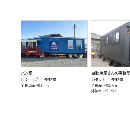
パン屋
自動車屋さんの事務
ビショップ ／
長野県
カタリナ ／
長野県
全長12m×幅3.4m
全長6m×幅2.4m
外壁ガルバニウム