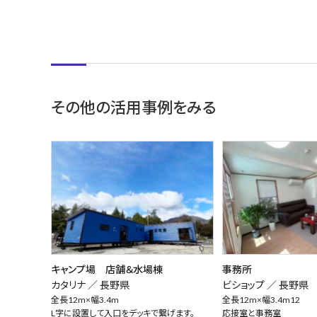
その他の活用事例をみる
キャンプ場 店舗＆水場棟
事務所
カタリナ ／
長野県
ビショップ ／
長野県
全長12m×幅3.4m
全長12m×幅3.4m12
L字に設置して入口をデッキで繋げます。
応接室と事務室