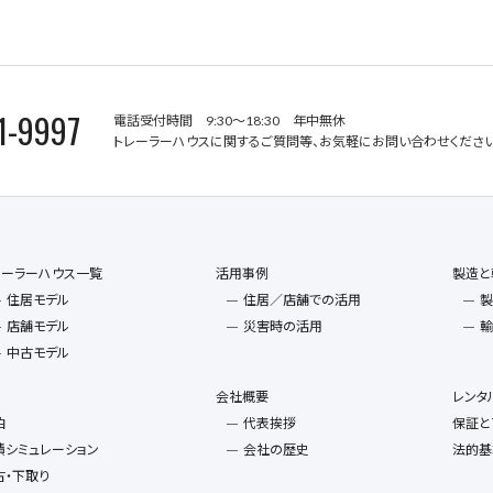
1-9997
電話受付時間 9:30～18:30 年中無休
トレーラーハウスに関するご質問等、お気軽にお問い合わせください
レーラーハウス一覧
活用事例
製造と
住居モデル
住居／店舗での活用
製
店舗モデル
災害時の活用
輸
中古モデル
会社概要
レンタ
泊
代表挨拶
保証と
積シミュレーション
会社の歴史
法的基
古・下取り