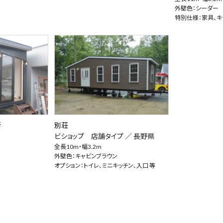
外壁色：シーダー
特別仕様：家具、キ
所
別荘
ビショップ 店舗タイプ ／
長野県
全長10m・幅3.2m
外壁色：キャビンブラウン
オプション：トイレ､ミニキッチン､入口 等