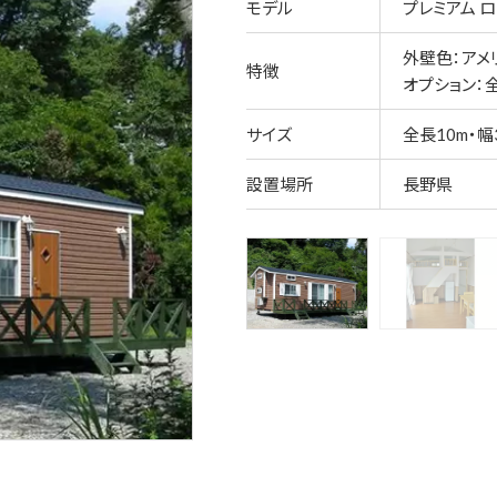
モデル
プレミアム 
外壁色：アメ
特徴
オプション：
サイズ
全長10m・幅3
設置場所
長野県