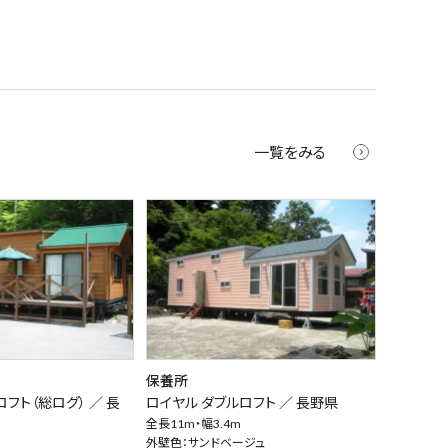
一覧をみる
保養所
ロフト（総ログ） ／
長
ロイヤル ダブルロフト ／
長野県
全長11m・幅3.4m
外壁色：サンドベージュ