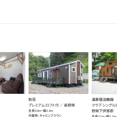
別荘
温泉宿泊施設
プレミアム ロフト付 ／
長野県
クラブ シングル
全長10m・幅3.4m
野県下伊那郡
外壁色：キャビンブラウン
全長11m・幅3.2m