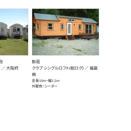
台
別荘
 ／
大阪府
クラブ シングルロフト(総ログ) ／
福島
県
全長10m・幅3.2m
外壁色：シーダー