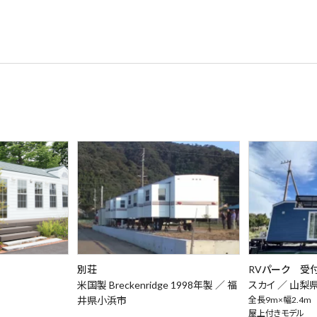
別荘
RVパーク 受
米国製 Breckenridge 1998年製 ／
福
スカイ ／
山梨
井県小浜市
全長9m×幅2.4m
屋上付きモデル