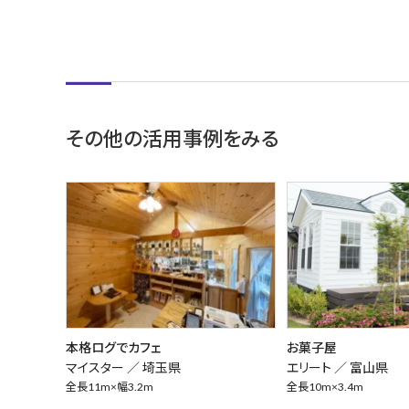
その他の活用事例をみる
本格ログでカフェ
お菓子屋
マイスター ／
埼玉県
エリート ／
富山県
全長11m×幅3.2m
全長10m×3.4m