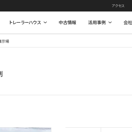
アクセス
トレーラーハウス
中古情報
活用事例
会
展示場
例
住居モデル
店舗活用事例
店舗モデル
例