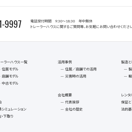
1-9997
電話受付時間 9:30～18:30 年中無休
トレーラーハウスに関するご質問等、お気軽にお問い合わせください
レーラーハウス一覧
活用事例
製造と
住居モデル
住居／店舗での活用
製
店舗モデル
災害時の活用
輸
中古モデル
会社概要
レンタ
泊
代表挨拶
保証と
積シミュレーション
会社の歴史
法的基
古・下取り