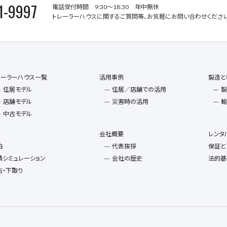
1-9997
電話受付時間 9:30～18:30 年中無休
トレーラーハウスに関するご質問等、お気軽にお問い合わせください
レーラーハウス一覧
活用事例
製造と
住居モデル
住居／店舗での活用
製
店舗モデル
災害時の活用
輸
中古モデル
会社概要
レンタ
泊
代表挨拶
保証と
積シミュレーション
会社の歴史
法的基
古・下取り