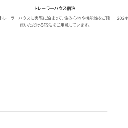
健康の森RVリゾート
2024年夏、長野県北部、須坂市に、ヘルスツーリズム体験施設
移動
「須坂健康の森RVリゾート」が誕生します。