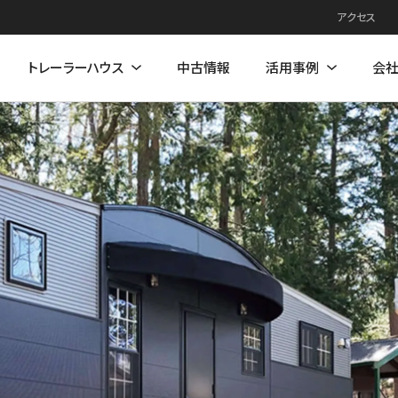
アクセス
トレーラーハウス
中古情報
活用事例
会
例
住居モデル
店舗活用事例
店舗モデル