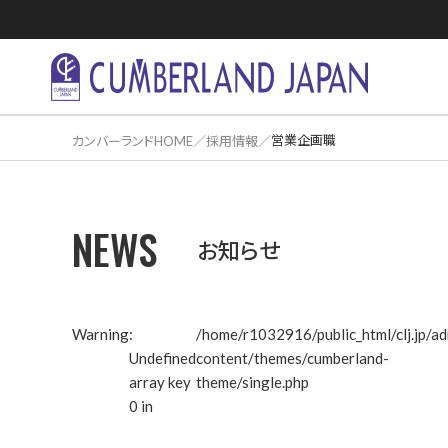
営業企画職
カンバーランドHOME
採用情報
NEWS
住居活用事
お知らせ
Warning
:
/home/r1032916/public_html/clj.jp/a
Undefined
content/themes/cumberland-
array key
theme/single.php
0 in