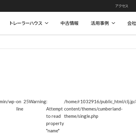
アクセス
トレーラーハウス
中古情報
活用事例
会
例
住居モデル
店舗活用事例
店舗モデル
dmin/wp-
on
25
Warning
:
/home/r1032916/public_html/clj.jp
line
Attempt
content/themes/cumberland-
to read
theme/single.php
property
"name"