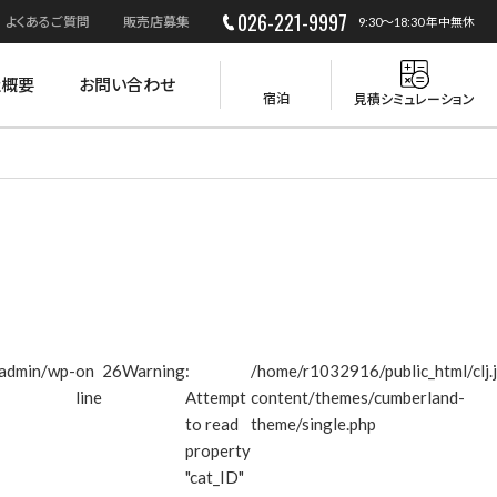
026-221-9997
よくあるご質問
販売店募集
9:30～18:30 年中無休
社概要
お問い合わせ
宿泊
見積シミュレーション
災害時の活用
/admin/wp-
on
26
Warning
:
/home/r1032916/public_html/clj.
line
Attempt
content/themes/cumberland-
to read
theme/single.php
property
"cat_ID"