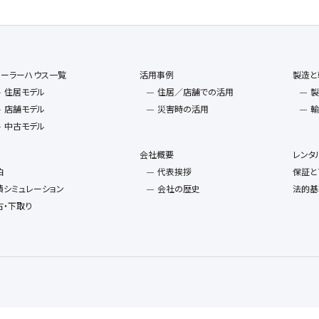
レーラーハウス一覧
活用事例
製造と
住居モデル
住居／店舗での活用
製
店舗モデル
災害時の活用
輸
中古モデル
会社概要
レンタ
泊
代表挨拶
保証と
積シミュレーション
会社の歴史
法的基
古・下取り