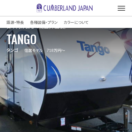
語源・特長
各種装備・プラン
カラーについて
日本向け安心の商品(米国製)
TANGO
タンゴ
住居モデル 718万円～