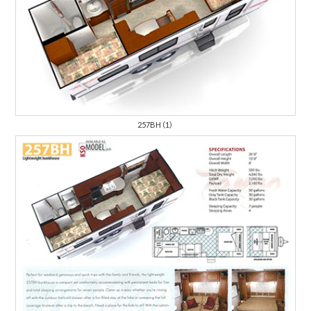
257BH（1）