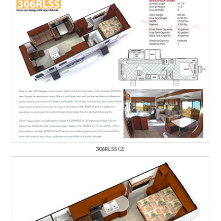
306RLSS（2）