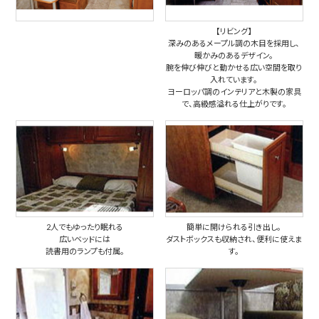
【リビング】
深みのあるメープル調の
木目を採用し、
暖かみのあるデザイン。
腕を伸び伸びと動かせる
広い空間を取り
入れています。
ヨーロッパ調のインテリアと
木製の家具
で、
高級感溢れる仕上がりです。
2人でもゆったり眠れる
簡単に開けられる引き出し。
広いベッドには
ダストボックスも収納され、便利に使えま
読書用のランプも付属。
す。