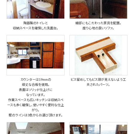
陶器製のトイレと
細部にもこだわった家具を配置。
収納スペースを確保した洗面台。
座り心地の良いソファ。
カウンターは19mmの
ビス留めしてもビス頭が見えないよう工
頑丈な合板を使用。
夫されたパーツ。
表面はソリッド仕上げに
なっています。
作業スペースも広いキッチンは収納スペ
ースも多く確保し、使いやすく便利な仕上
がり。
壁のラインは3色からお選び頂けます。