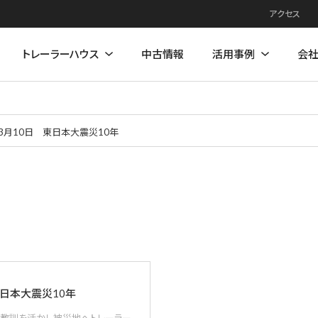
アクセス
トレーラーハウス
中古情報
活用事例
会
3月10日 東日本大震災10年
例
住居モデル
店舗活用事例
店舗モデル
東日本大震災10年
の教訓を活かし被災地へトレーラー