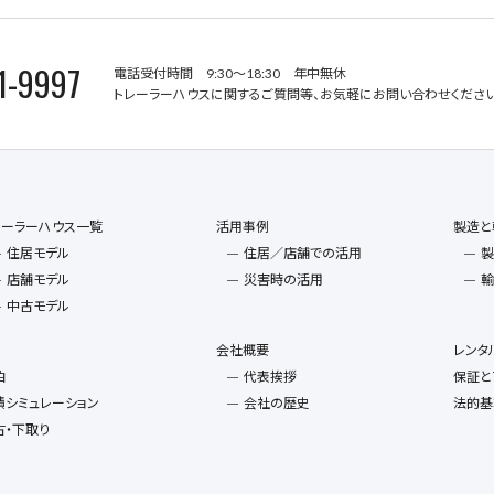
1-9997
電話受付時間 9:30～18:30 年中無休
トレーラーハウスに関するご質問等、お気軽にお問い合わせください
レーラーハウス一覧
活用事例
製造と
住居モデル
住居／店舗での活用
製
店舗モデル
災害時の活用
輸
中古モデル
会社概要
レンタ
泊
代表挨拶
保証と
積シミュレーション
会社の歴史
法的基
古・下取り