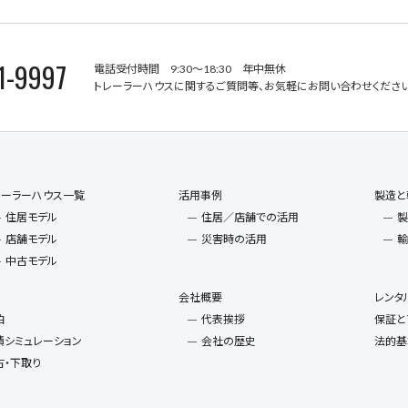
1-9997
電話受付時間 9:30～18:30 年中無休
トレーラーハウスに関するご質問等、お気軽にお問い合わせください
レーラーハウス一覧
活用事例
製造と
住居モデル
住居／店舗での活用
製
店舗モデル
災害時の活用
輸
中古モデル
会社概要
レンタ
泊
代表挨拶
保証と
積シミュレーション
会社の歴史
法的基
古・下取り