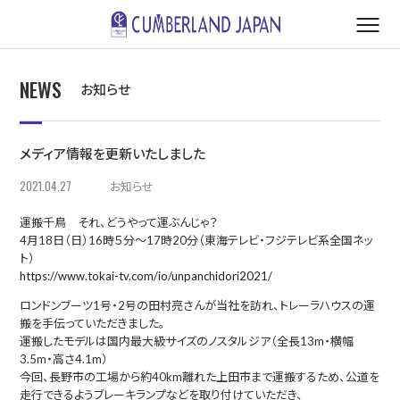
NEWS
お知らせ
メディア情報を更新いたしました
2021.04.27
お知らせ
運搬千鳥 それ、どうやって運ぶんじゃ？
4月18日（日）16時５分～17時20分（東海テレビ・フジテレビ系全国ネッ
ト）
https://www.tokai-tv.com/io/unpanchidori2021/
ロンドンブーツ1号・2号の田村亮さんが当社を訪れ、トレーラハウスの運
搬を手伝っていただきました。
運搬したモデルは国内最大級サイズのノスタルジア（全長13m・横幅
3.5m・高さ4.1m）
今回、長野市の工場から約40km離れた上田市まで運搬するため、公道を
走行できるようブレーキランプなどを取り付けていただき、