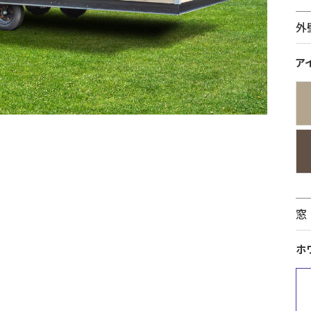
外
ア
窓
ホ