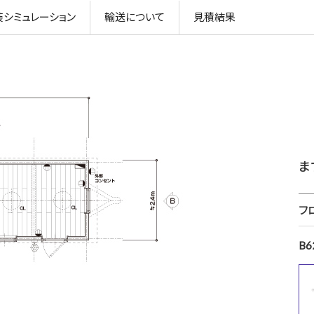
装
シミュレーション
輸送
について
見積
結果
ま
フ
B6