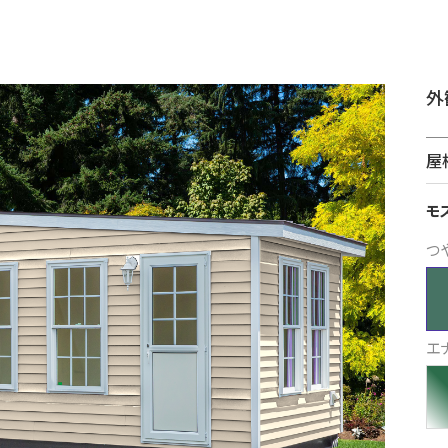
外
屋
モ
つ
エ